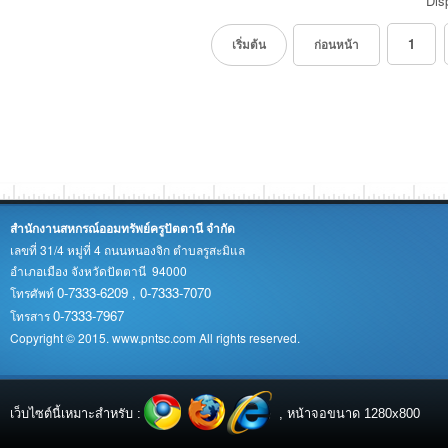
Dis
1
เริ่มต้น
ก่อนหน้า
สำนักงานสหกรณ์ออมทรัพย์ครูปัตตานี จำกัด
เลขที่ 31/4 หมู่ที่ 4 ถนนหนองจิก ตำบลรูสะมิแล
อำเภอเมือง จังหวัดปัตตานี 94000
0-7333-6209 , 0-7333-7070
โทรศัพท์
0-7333-7967
โทรสาร
Copyright © 2015. www.pntsc.com All rights reserved.
เว็บไซต์นี้เหมาะสำหรับ :
, หน้าจอขนาด 1280x800