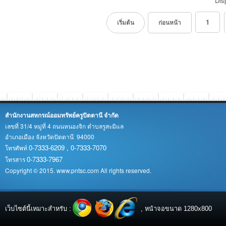
Dis
1
เริ่มต้น
ก่อนหน้า
สำนักงานสหกรณ์ออมทรัพย์ครูปัตตานี จำกัด
เลขที่ 31/4 หมู่ที่ 4 ถนนหนองจิก ตำบลรูสะมิแล
อำเภอเมือง จังหวัดปัตตานี 94000
0-7333-6209 , 0-7333-7070
โทรศัพท์
0-7333-7967
โทรสาร
Copyright © 2015. www.pntsc.com All rights reserved.
เว็บไซต์นี้เหมาะสำหรับ :
, หน้าจอขนาด 1280x800