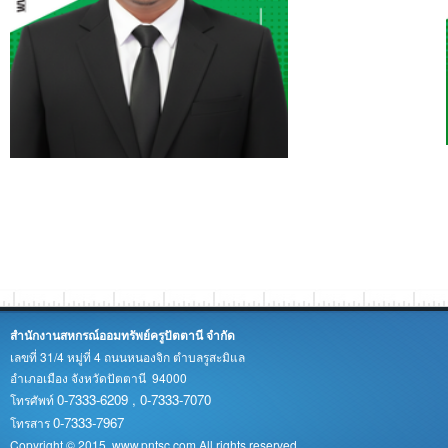
สำนักงานสหกรณ์ออมทรัพย์ครูปัตตานี จำกัด
เลขที่ 31/4 หมู่ที่ 4 ถนนหนองจิก ตำบลรูสะมิแล
อำเภอเมือง จังหวัดปัตตานี 94000
0-7333-6209 , 0-7333-7070
โทรศัพท์
0-7333-7967
โทรสาร
Copyright © 2015. www.pntsc.com All rights reserved.