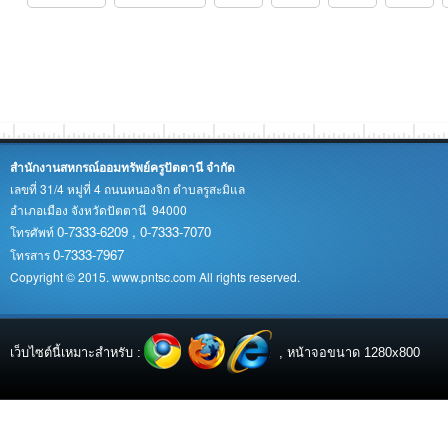
สำนักงานสหกรณ์ออมทรัพย์ครูปัตตานี จำกัด
เลขที่ 31/4 หมู่ที่ 4 ถนนหนองจิก ตำบลรูสะมิแล
อำเภอเมือง จังหวัดปัตตานี 94000
0-7333-6209 , 0-7333-7070
โทรศัพท์
0-7333-7967
โทรสาร
Copyright © 2015. www.pntsc.com All rights reserved.
เว็บไซต์นี้เหมาะสำหรับ :
, หน้าจอขนาด 1280x800