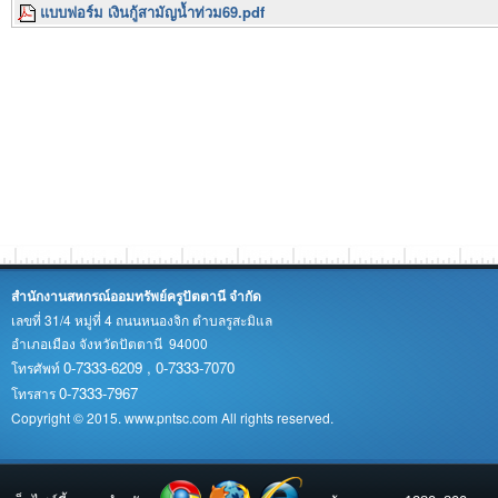
แบบฟอร์ม เงินกู้สามัญน้ำท่วม69.pdf
สำนักงานสหกรณ์ออมทรัพย์ครูปัตตานี จำกัด
เลขที่ 31/4 หมู่ที่ 4 ถนนหนองจิก ตำบลรูสะมิแล
อำเภอเมือง จังหวัดปัตตานี 94000
0-7333-6209 , 0-7333-7070
โทรศัพท์
0-7333-7967
โทรสาร
Copyright © 2015. www.pntsc.com All rights reserved.