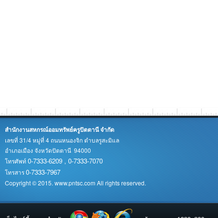
สำนักงานสหกรณ์ออมทรัพย์ครูปัตตานี จำกัด
เลขที่ 31/4 หมู่ที่ 4 ถนนหนองจิก ตำบลรูสะมิแล
อำเภอเมือง จังหวัดปัตตานี 94000
0-7333-6209 , 0-7333-7070
โทรศัพท์
0-7333-7967
โทรสาร
Copyright © 2015. www.pntsc.com All rights reserved.