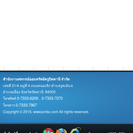
สำนักงานสหกรณ์ออมทรัพย์ครูปัตตานี จำกัด
เลขที่ 31/4 หมู่ที่ 4 ถนนหนองจิก ตำบลรูสะมิแล
อำเภอเมือง จังหวัดปัตตานี 94000
0-7333-6209 , 0-7333-7070
โทรศัพท์
0-7333-7967
โทรสาร
Copyright © 2015. www.pntsc.com All rights reserved.