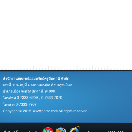
สำนักงานสหกรณ์ออมทรัพย์ครูปัตตานี จำกัด
เลขที่ 31/4 หมู่ที่ 4 ถนนหนองจิก ตำบลรูสะมิแล
อำเภอเมือง จังหวัดปัตตานี 94000
0-7333-6209 , 0-7333-7070
โทรศัพท์
0-7333-7967
โทรสาร
Copyright © 2015. www.pntsc.com All rights reserved.