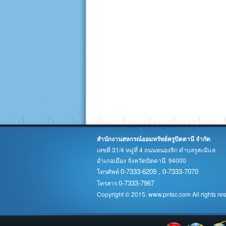
สำนักงานสหกรณ์ออมทรัพย์ครูปัตตานี จำกัด
เลขที่ 31/4 หมู่ที่ 4 ถนนหนองจิก ตำบลรูสะมิแล
อำเภอเมือง จังหวัดปัตตานี 94000
0-7333-6209 , 0-7333-7070
โทรศัพท์
0-7333-7967
โทรสาร
Copyright © 2015. www.pntsc.com All rights re