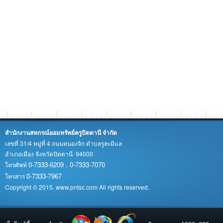
สำนักงานสหกรณ์ออมทรัพย์ครูปัตตานี จำกัด
เลขที่ 31/4 หมู่ที่ 4 ถนนหนองจิก ตำบลรูสะมิแล
อำเภอเมือง จังหวัดปัตตานี 94000
0-7333-6209 , 0-7333-7070
โทรศัพท์
0-7333-7967
โทรสาร
Copyright © 2015. www.pntsc.com All rights reserved.