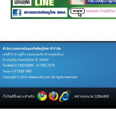
สำนักงานสหกรณ์ออมทรัพย์ครูปัตตานี จำกัด
เลขที่ 31/4 หมู่ที่ 4 ถนนหนองจิก ตำบลรูสะมิแล
อำเภอเมือง จังหวัดปัตตานี 94000
0-7333-6209 , 0-7333-7070
โทรศัพท์
0-7333-7967
โทรสาร
Copyright © 2015. www.pntsc.com All rights reserved.
เว็บไซต์นี้เหมาะสำหรับ :
, หน้าจอขนาด 1280x800