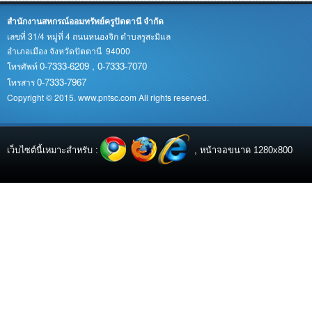
สำนักงานสหกรณ์ออมทรัพย์ครูปัตตานี จำกัด
เลขที่ 31/4 หมู่ที่ 4 ถนนหนองจิก ตำบลรูสะมิแล
อำเภอเมือง จังหวัดปัตตานี 94000
0-7333-6209 , 0-7333-7070
โทรศัพท์
0-7333-7967
โทรสาร
Copyright © 2015. www.pntsc.com All rights reserved.
เว็บไซต์นี้เหมาะสำหรับ :
, หน้าจอขนาด 1280x800