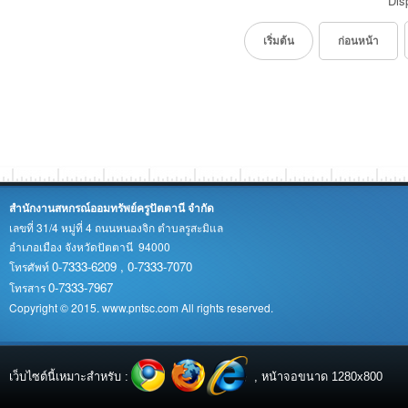
Dis
เริ่มต้น
ก่อนหน้า
สำนักงานสหกรณ์ออมทรัพย์ครูปัตตานี จำกัด
เลขที่ 31/4 หมู่ที่ 4 ถนนหนองจิก ตำบลรูสะมิแล
อำเภอเมือง จังหวัดปัตตานี 94000
0-7333-6209 , 0-7333-7070
โทรศัพท์
0-7333-7967
โทรสาร
Copyright © 2015. www.pntsc.com All rights reserved.
เว็บไซต์นี้เหมาะสำหรับ :
, หน้าจอขนาด 1280x800