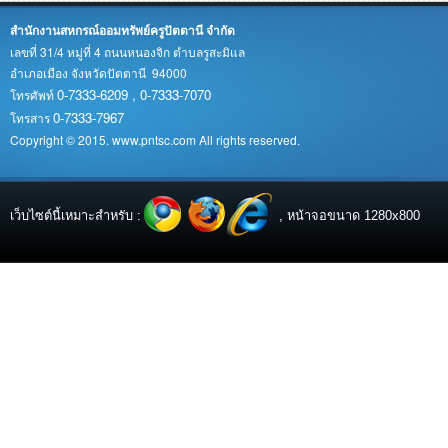
สำนักงานสหกรณ์ออมทรัพย์ครูปัตตานี จำกัด
เลขที่ 31/4 หมู่ที่ 4 ถนนหนองจิก ตำบลรูสะมิแล
อำเภอเมือง จังหวัดปัตตานี 94000
0-7333-6209 , 0-7333-7070
โทรศัพท์
0-7333-7967
โทรสาร
Copyright © 2015. www.pntsc.com All rights reserved.
เว็บไซต์นี้เหมาะสำหรับ :
, หน้าจอขนาด 1280x800