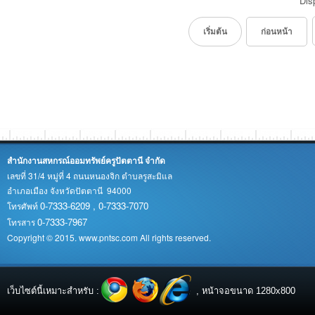
Dis
เริ่มต้น
ก่อนหน้า
สำนักงานสหกรณ์ออมทรัพย์ครูปัตตานี จำกัด
เลขที่ 31/4 หมู่ที่ 4 ถนนหนองจิก ตำบลรูสะมิแล
อำเภอเมือง จังหวัดปัตตานี 94000
0-7333-6209 , 0-7333-7070
โทรศัพท์
0-7333-7967
โทรสาร
Copyright © 2015. www.pntsc.com All rights reserved.
เว็บไซต์นี้เหมาะสำหรับ :
, หน้าจอขนาด 1280x800