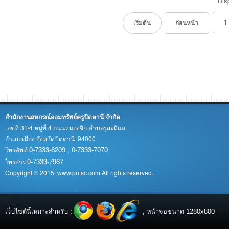
Dis
1
เริ่มต้น
ก่อนหน้า
สำนักงานสหกรณ์ออมทรัพย์ครูปัตตานี จำกัด
เลขที่ 31/4 หมู่ที่ 4 ถนนหนองจิก ตำบลรูสะมิแล
อำเภอเมือง จังหวัดปัตตานี 94000
0-7333-6209 , 0-7333-7070
โทรศัพท์
0-7333-7967
โทรสาร
Copyright © 2015. www.pntsc.com All rights reserved.
เว็บไซต์นี้เหมาะสำหรับ :
, หน้าจอขนาด 1280x800