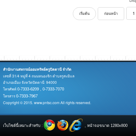
Dis
1
เริ่มต้น
ก่อนหน้า
สำนักงานสหกรณ์ออมทรัพย์ครูปัตตานี จำกัด
เลขที่ 31/4 หมู่ที่ 4 ถนนหนองจิก ตำบลรูสะมิแล
อำเภอเมือง จังหวัดปัตตานี 94000
0-7333-6209 , 0-7333-7070
โทรศัพท์
0-7333-7967
โทรสาร
Copyright © 2015. www.pntsc.com All rights reserved.
เว็บไซต์นี้เหมาะสำหรับ :
, หน้าจอขนาด 1280x800